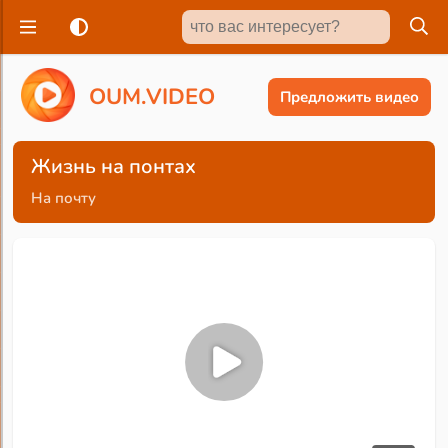
O
U
M
.
V
I
D
E
O
Предложить видео
Жизнь на понтах
На почту