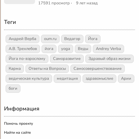
·
17591 просмотр
9 лет назад
Теги
Андрей Верба
oum.ru
Ведагор
Йога
А.В. Трехлебов
йога
yoga
Веды
Andrey Verba
Йога по-взрослому
Саморазвитие
Здравый образ жизни
Карма
Ответы на Вопросы
Самосовершенствование
ведическая культура
медитация
здравомыслие
Арии
боги
Информация
Помочь проекту
Найти на сайте