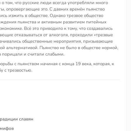
 том, что русские люди всегда употребляли много
ты, опровергающие это. С давних времён пьянство
лись изжить в обществе. Однако трезвое общество
аждения пьянства и активным развитием питейных
экономике. Всё это приводило к тому, что создавались
ющие отказываться от алкоголя, проходили «трезвые
орачивались общественные мероприятия, призывающие
ой альтернативой. Пьянство не было в обществе нормой,
о порицали и считали слабыми.
рьбы с пьянством начиная с конца 19 века, которая, к
у с трезвостью.
традиции славян
 мифов