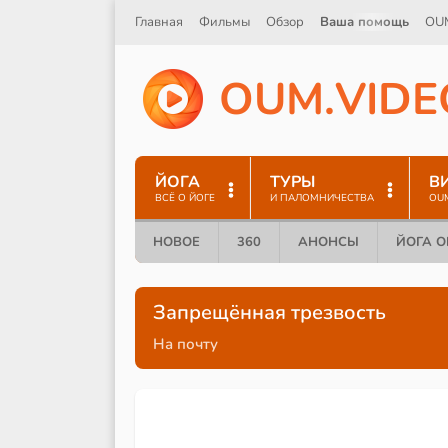
Главная
Фильмы
Обзор
Ваша помощь
OU
O
U
M
.
V
I
D
E
ЙОГА
ТУРЫ
В
ВСЁ О ЙОГЕ
И ПАЛОМНИЧЕСТВА
OU
НОВОЕ
360
АНОНСЫ
ЙОГА 
Запрещённая трезвость
На почту