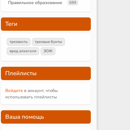
Правильное образование
689
Теги
трезвость
трезвые бунты
вред алкоголя
ЗОЖ
Плейлисты
Войдите
в аккаунт, чтобы
использовать плейлисты
Ваша помощь