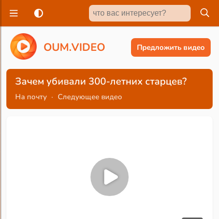
O
U
M
.
V
I
D
E
O
Предложить видео
Зачем убивали 300-летних старцев?
На почту
·
Следующее видео