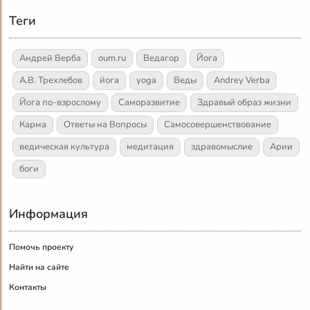
Теги
Андрей Верба
oum.ru
Ведагор
Йога
А.В. Трехлебов
йога
yoga
Веды
Andrey Verba
Йога по-взрослому
Саморазвитие
Здравый образ жизни
Карма
Ответы на Вопросы
Самосовершенствование
ведическая культура
медитация
здравомыслие
Арии
боги
Информация
Помочь проекту
Найти на сайте
Контакты