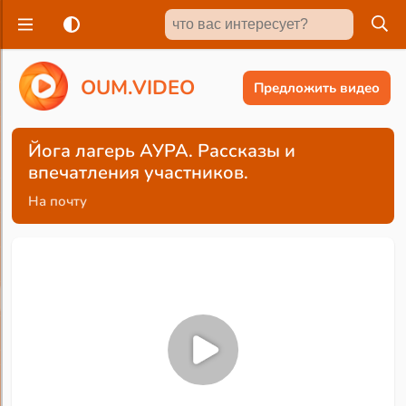
O
U
M
.
V
I
D
E
O
Предложить видео
Йога лагерь АУРА. Рассказы и
впечатления участников.
На почту