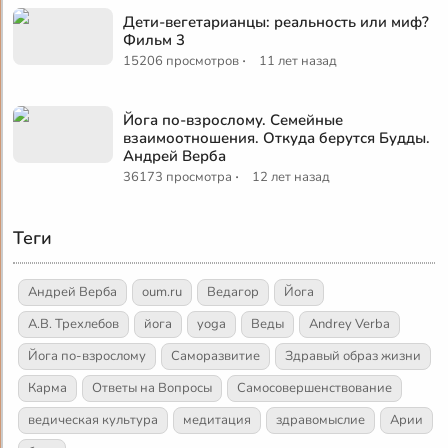
Дети-вегетарианцы: реальность или миф?
Фильм 3
·
15206 просмотров
11 лет назад
Йога по-взрослому. Семейные
взаимоотношения. Откуда берутся Будды.
Андрей Верба
·
36173 просмотра
12 лет назад
Теги
Андрей Верба
oum.ru
Ведагор
Йога
А.В. Трехлебов
йога
yoga
Веды
Andrey Verba
Йога по-взрослому
Саморазвитие
Здравый образ жизни
Карма
Ответы на Вопросы
Самосовершенствование
ведическая культура
медитация
здравомыслие
Арии