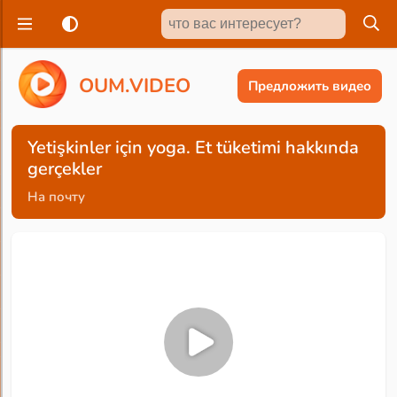
O
U
M
.
V
I
D
E
O
Предложить видео
Yetişkinler için yoga. Et tüketimi hakkında
gerçekler
На почту