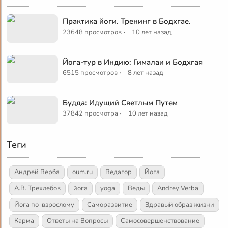
Практика йоги. Тренинг в Бодхгае.
·
23648 просмотров
10 лет назад
Йога-тур в Индию: Гималаи и Бодхгая
·
6515 просмотров
8 лет назад
Будда: Идущий Светлым Путем
·
37842 просмотра
10 лет назад
Теги
Андрей Верба
oum.ru
Ведагор
Йога
А.В. Трехлебов
йога
yoga
Веды
Andrey Verba
Йога по-взрослому
Саморазвитие
Здравый образ жизни
Карма
Ответы на Вопросы
Самосовершенствование