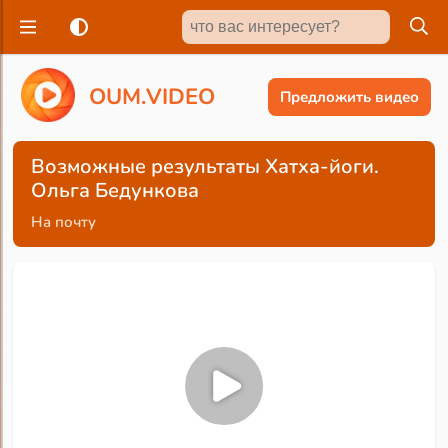
O
U
M
.
V
I
D
E
O
Предложить видео
Возможные результаты Хатха-йоги.
Ольга Бедункова
На почту