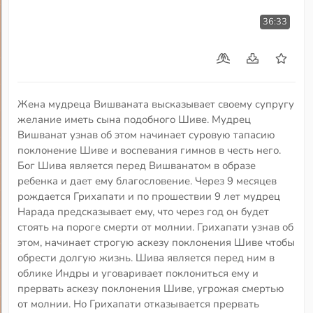
36:33
Жена мудреца Вишваната высказывает своему супругу
желание иметь сына подобного Шиве. Мудрец
Вишванат узнав об этом начинает суровую тапасию
поклонение Шиве и воспевания гимнов в честь него.
Бог Шива является перед Вишванатом в образе
ребенка и дает ему благословение. Через 9 месяцев
рождается Грихапати и по прошествии 9 лет мудрец
Нарада предсказывает ему, что через год он будет
стоять на пороге смерти от молнии. Грихапати узнав об
этом, начинает строгую аскезу поклонения Шиве чтобы
обрести долгую жизнь. Шива является перед ним в
облике Индры и уговаривает поклониться ему и
прервать аскезу поклонения Шиве, угрожая смертью
от молнии. Но Грихапати отказывается прервать