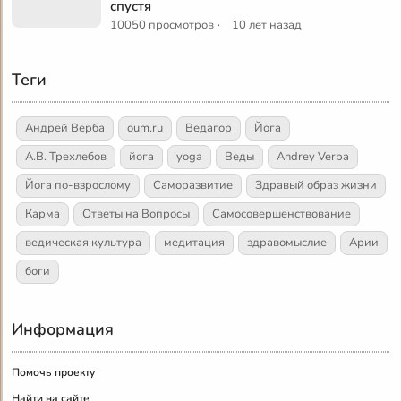
спустя
·
10050 просмотров
10 лет назад
Теги
Андрей Верба
oum.ru
Ведагор
Йога
А.В. Трехлебов
йога
yoga
Веды
Andrey Verba
Йога по-взрослому
Саморазвитие
Здравый образ жизни
Карма
Ответы на Вопросы
Самосовершенствование
ведическая культура
медитация
здравомыслие
Арии
боги
Информация
Помочь проекту
Найти на сайте