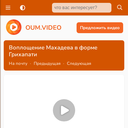
O
U
M
.
V
I
D
E
O
Предложить видео
Воплощение Махадева в форме
Грихапати
На почту
·
Предыдущая
·
Следующая