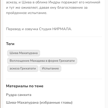
аскезу, и Шива в облике Индры поражает его молнией
и тут же оживляет, давая ему благословение за
пройденное испытание.
Перевод и озвучка Студия НИРМАЛА.
Теги
Шива Махапурана
Воплощение Махадева в форме Грихапати
аскеза Грихапати
Испытание
Материалы по теме
Рудра самхита
Шива-Махапурана (избранные главы)