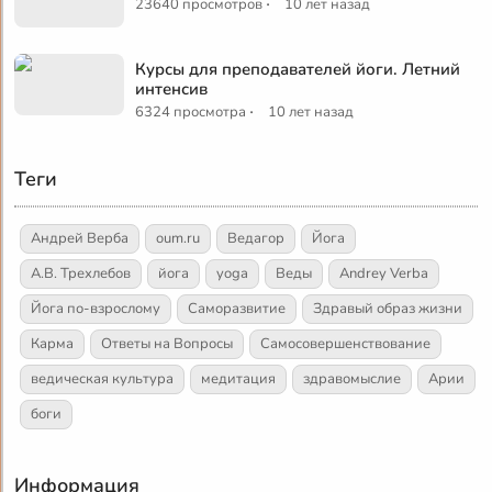
·
23640 просмотров
10 лет назад
Курсы для преподавателей йоги. Летний
интенсив
·
6324 просмотра
10 лет назад
Теги
Андрей Верба
oum.ru
Ведагор
Йога
А.В. Трехлебов
йога
yoga
Веды
Andrey Verba
Йога по-взрослому
Саморазвитие
Здравый образ жизни
Карма
Ответы на Вопросы
Самосовершенствование
ведическая культура
медитация
здравомыслие
Арии
боги
Информация