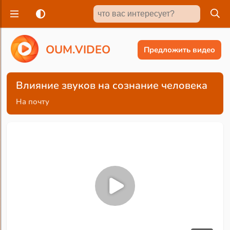
O
U
M
.
V
I
D
E
O
Предложить видео
Влияние звуков на сознание человека
На почту