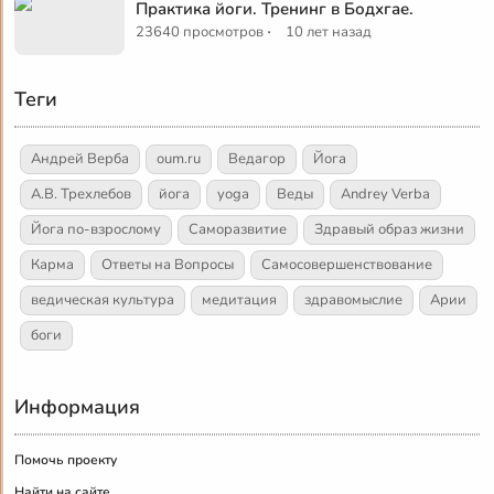
Практика йоги. Тренинг в Бодхгае.
·
23640 просмотров
10 лет назад
Теги
Андрей Верба
oum.ru
Ведагор
Йога
А.В. Трехлебов
йога
yoga
Веды
Andrey Verba
Йога по-взрослому
Саморазвитие
Здравый образ жизни
Карма
Ответы на Вопросы
Самосовершенствование
ведическая культура
медитация
здравомыслие
Арии
боги
Информация
Помочь проекту
Найти на сайте