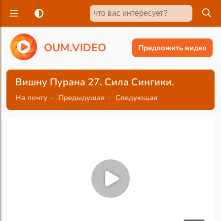
O
U
M
.
V
I
D
E
O
Предложить видео
Вишну Пурана 27. Сила Сингики.
На почту
·
Предыдущая
·
Следующая