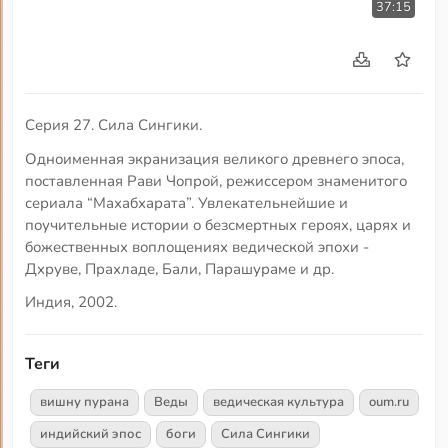
37:15
Серия 27. Сила Сингики.
Одноименная экранизация великого древнего эпоса,
поставленная Рави Чопрой, режиссером знаменитого
сериала “Махабхарата”. Увлекательнейшие и
поучительные истории о безсмертных героях, царях и
божественных воплощениях ведической эпохи -
Дхруве, Прахладе, Бали, Парашураме и др.
Индия, 2002.
Теги
вишну пурана
Веды
ведическая культура
oum.ru
индийский эпос
боги
Сила Сингики