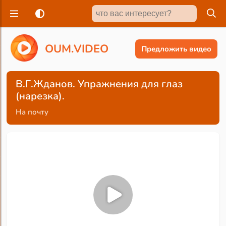
O
U
M
.
V
I
D
E
O
Предложить видео
В.Г.Жданов. Упражнения для глаз
(нарезка).
На почту