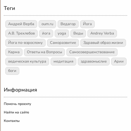
Теги
Андрей Верба
oum.ru
Ведагор
Йога
А.В. Трехлебов
йога
yoga
Веды
Andrey Verba
Йога по-взрослому
Саморазвитие
Здравый образ жизни
Карма
Ответы на Вопросы
Самосовершенствование
ведическая культура
медитация
здравомыслие
Арии
боги
Информация
Помочь проекту
Найти на сайте
Контакты