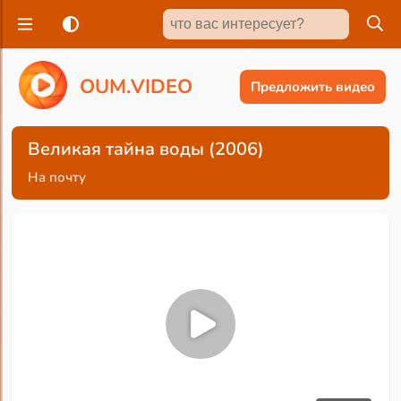
O
U
M
.
V
I
D
E
O
Предложить видео
Великая тайна воды (2006)
На почту