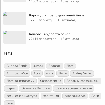
·
14509 просмотров
13 лет назад
Курсы для преподавателей йоги
·
37761 просмотр
11 лет назад
Кайлас - мудрость веков
·
27116 просмотров
13 лет назад
Теги
Андрей Верба
oum.ru
Ведагор
Йога
А.В. Трехлебов
йога
yoga
Веды
Andrey Verba
Йога по-взрослому
Саморазвитие
Здравый образ жизни
Карма
Ответы на Вопросы
Самосовершенствование
ведическая культура
медитация
здравомыслие
Арии
боги