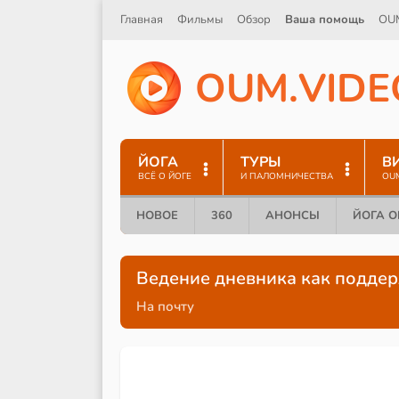
Главная
Фильмы
Обзор
Ваша помощь
OU
O
U
M
.
V
I
D
E
ЙОГА
ТУРЫ
В
ВСЁ О ЙОГЕ
И ПАЛОМНИЧЕСТВА
OU
НОВОЕ
360
АНОНСЫ
ЙОГА 
Ведение дневника как поддер
На почту