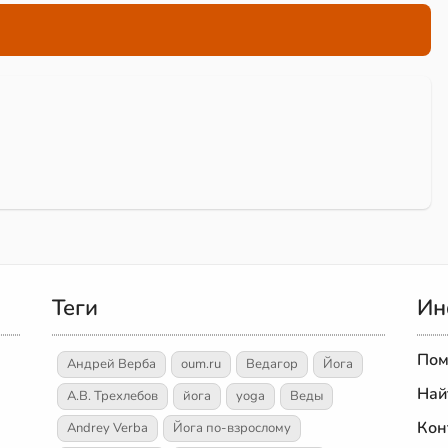
Теги
Ин
Пом
Андрей Верба
oum.ru
Ведагор
Йога
Най
А.В. Трехлебов
йога
yoga
Веды
Кон
Andrey Verba
Йога по-взрослому