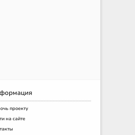
формация
очь проекту
ти на сайте
такты