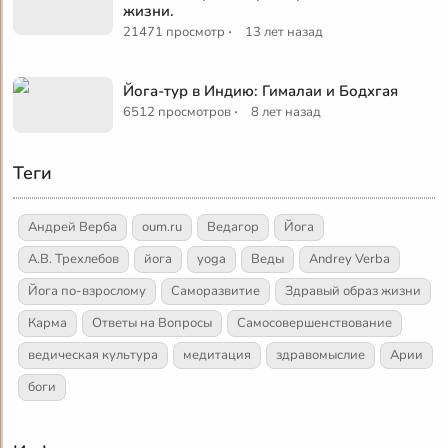
жизни.
·
21471 просмотр
13 лет назад
Йога-тур в Индию: Гималаи и Бодхгая
·
6512 просмотров
8 лет назад
Теги
Андрей Верба
oum.ru
Ведагор
Йога
А.В. Трехлебов
йога
yoga
Веды
Andrey Verba
Йога по-взрослому
Саморазвитие
Здравый образ жизни
Карма
Ответы на Вопросы
Самосовершенствование
ведическая культура
медитация
здравомыслие
Арии
боги