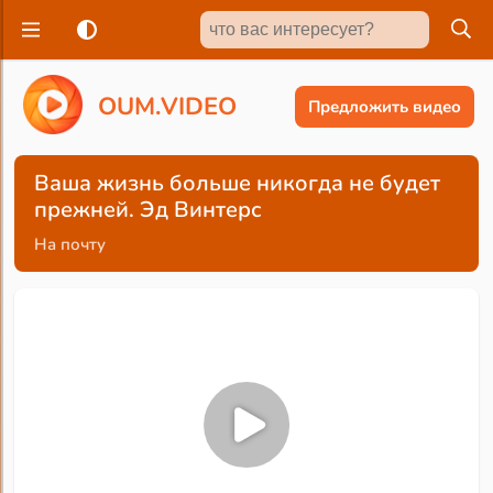
O
U
M
.
V
I
D
E
O
Предложить видео
Ваша жизнь больше никогда не будет
прежней. Эд Винтерс
На почту