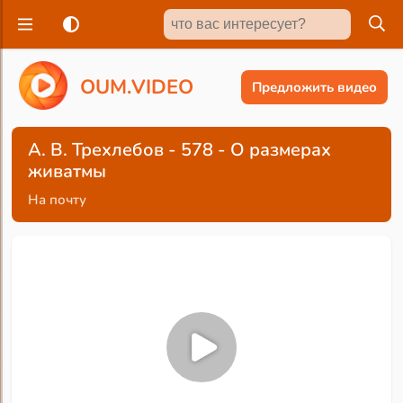
O
U
M
.
V
I
D
E
O
Предложить видео
А. В. Трехлебов - 578 - О размерах
живатмы
На почту