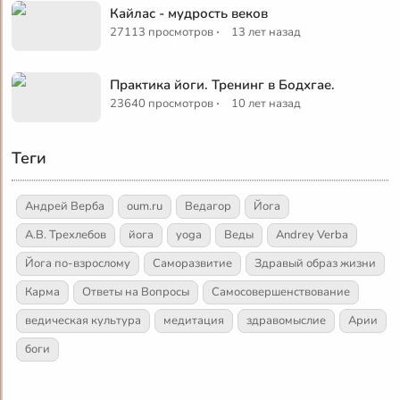
Кайлас - мудрость веков
·
27113 просмотров
13 лет назад
Практика йоги. Тренинг в Бодхгае.
·
23640 просмотров
10 лет назад
Теги
Андрей Верба
oum.ru
Ведагор
Йога
А.В. Трехлебов
йога
yoga
Веды
Andrey Verba
Йога по-взрослому
Саморазвитие
Здравый образ жизни
Карма
Ответы на Вопросы
Самосовершенствование
ведическая культура
медитация
здравомыслие
Арии
боги