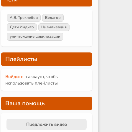
А.В. Трехлебов
Ведагор
Дети Индиго
Цивилизация
уничтожение цивилизации
Плейлисты
Войдите
в аккаунт, чтобы
использовать плейлисты
Ваша помощь
Предложить видео