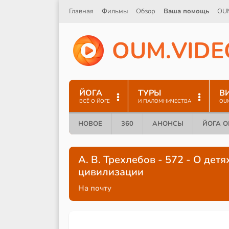
Главная
Фильмы
Обзор
Ваша помощь
OU
O
U
M
.
V
I
D
E
ЙОГА
ТУРЫ
В
ВСЁ О ЙОГЕ
И ПАЛОМНИЧЕСТВА
OU
НОВОЕ
360
АНОНСЫ
ЙОГА 
А. В. Трехлебов - 572 - О дет
цивилизации
На почту