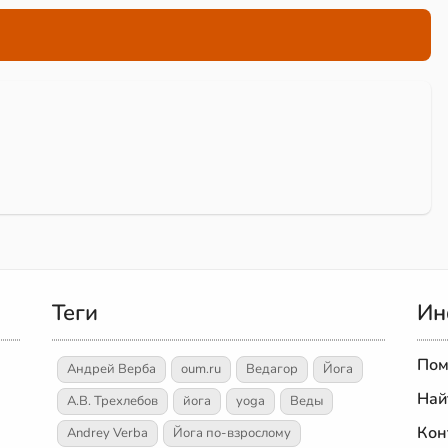
Теги
Ин
Пом
Андрей Верба
oum.ru
Ведагор
Йога
Най
А.В. Трехлебов
йога
yoga
Веды
Кон
Andrey Verba
Йога по-взрослому