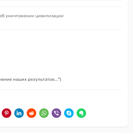
 и об уничтожении цивилизации
чение наших результатов...")