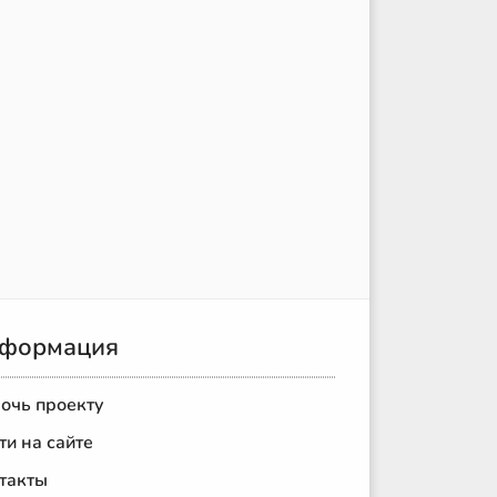
формация
очь проекту
ти на сайте
такты