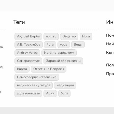
Теги
Ин
Пом
Андрей Верба
oum.ru
Ведагор
Йога
Най
А.В. Трехлебов
йога
yoga
Веды
ад
Кон
Andrey Verba
Йога по-взрослому
Саморазвитие
Здравый образ жизни
Пол
ад
Карма
Ответы на Вопросы
Пра
Самосовершенствование
ведическая культура
медитация
д
здравомыслие
Арии
боги