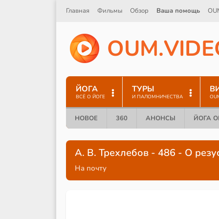
Главная
Фильмы
Обзор
Ваша помощь
OU
O
U
M
.
V
I
D
E
ЙОГА
ТУРЫ
В
ВСЁ О ЙОГЕ
И ПАЛОМНИЧЕСТВА
OU
НОВОЕ
360
АНОНСЫ
ЙОГА 
А. В. Трехлебов - 486 - О рез
На почту