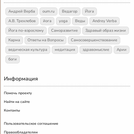
Андрей Верба
oum.ru
Ведагор
Йога
А.В. Трехлебов
йога
yoga
Веды
Andrey Verba
Йога по-взрослому
Саморазвитие
Здравый образ жизни
Карма
Ответы на Вопросы
Самосовершенствование
ведическая культура
медитация
здравомыслие
Арии
боги
Информация
Помочь проекту
Найти на сайте
Контакты
Пользовательское соглашение
Правообладателям