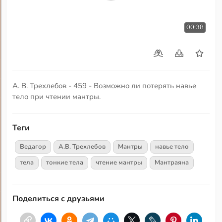
00:38
А. В. Трехлебов - 459 - Возможно ли потерять навье
тело при чтении мантры.
Теги
Ведагор
А.В. Трехлебов
Мантры
навье тело
тела
тонкие тела
чтение мантры
Мантраяна
Поделиться с друзьями