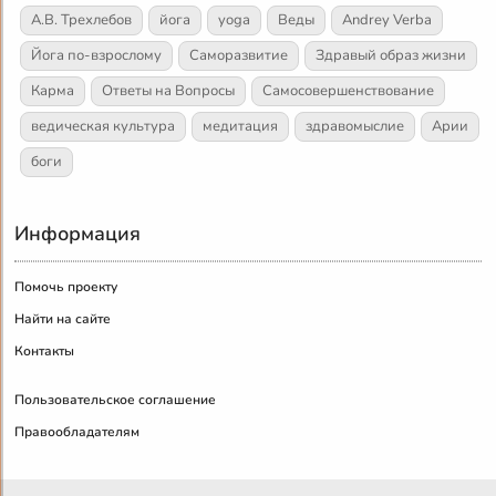
А.В. Трехлебов
йога
yoga
Веды
Andrey Verba
Йога по-взрослому
Саморазвитие
Здравый образ жизни
Карма
Ответы на Вопросы
Самосовершенствование
ведическая культура
медитация
здравомыслие
Арии
боги
Информация
Помочь проекту
Найти на сайте
Контакты
Пользовательское соглашение
Правообладателям