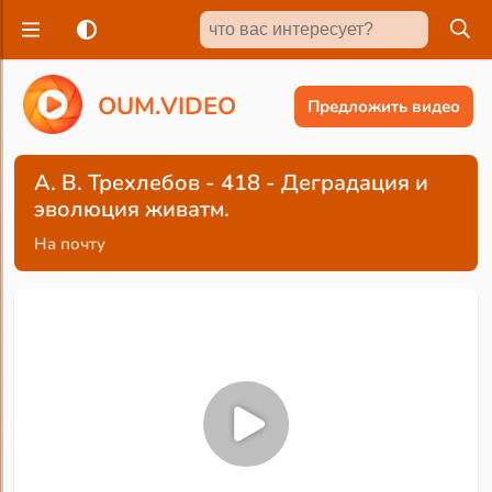
O
U
M
.
V
I
D
E
O
Предложить видео
А. В. Трехлебов - 418 - Деградация и
эволюция живатм.
На почту