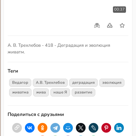
00:37
А. В. Трехлебов - 418 - Деградация и эволюция
живатм.
Теги
Ведагор
А.В. Трехлебов
деградация
эволюция
живатма
жива
наше Я
развитие
Поделиться с друзьями