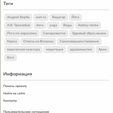
Теги
Андрей Верба
oum.ru
Ведагор
Йога
А.В. Трехлебов
йога
yoga
Веды
Andrey Verba
Йога по-взрослому
Саморазвитие
Здравый образ жизни
Карма
Ответы на Вопросы
Самосовершенствование
ведическая культура
медитация
здравомыслие
Арии
боги
Информация
Помочь проекту
Найти на сайте
Контакты
Пользовательское соглашение