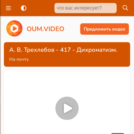
O
U
M
.
V
I
D
E
O
Предложить видео
А. В. Трехлебов - 417 - Дихроматизм.
На почту