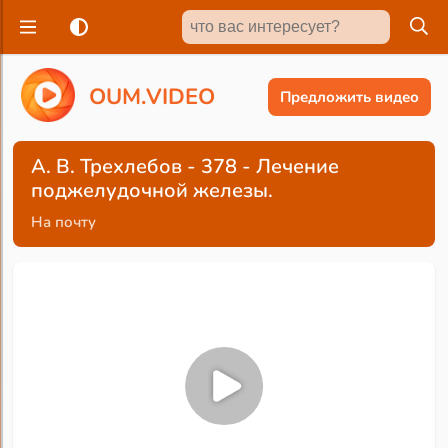
O
U
M
.
V
I
D
E
O
Предложить видео
А. В. Трехлебов - 378 - Лечение
поджелудочной железы.
На почту