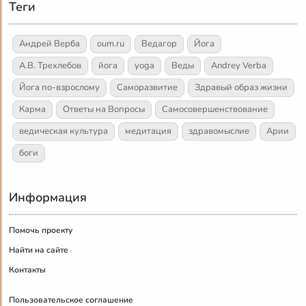
Теги
Андрей Верба
oum.ru
Ведагор
Йога
А.В. Трехлебов
йога
yoga
Веды
Andrey Verba
Йога по-взрослому
Саморазвитие
Здравый образ жизни
Карма
Ответы на Вопросы
Самосовершенствование
ведическая культура
медитация
здравомыслие
Арии
боги
Информация
Помочь проекту
Найти на сайте
Контакты
Пользовательское соглашение