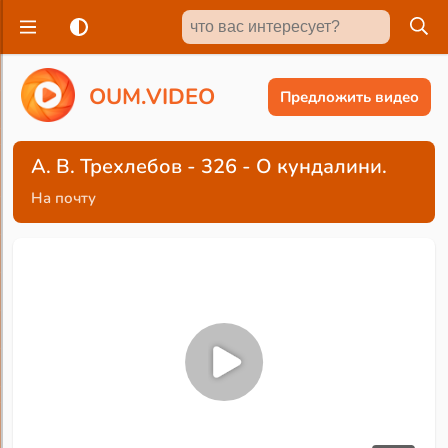
O
U
M
.
V
I
D
E
O
Предложить видео
А. В. Трехлебов - 326 - О кундалини.
На почту