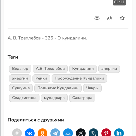
01:11
А. В. Трехлебов - 326 - О кундалини.
Теги
Ведагор
А.В. Трехлебов
Кундалини
энергия
энергии
Рейки
Пробуждение Кундалини
Сушумна
Поднятие Кундалини
Чакры
Свадхистана
муладхара
Сахасрара
Поделиться с друзьями