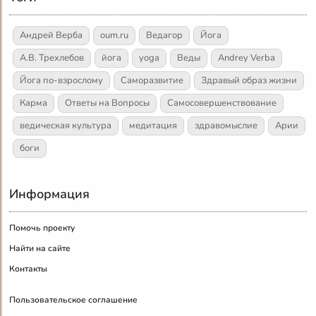
Андрей Верба
oum.ru
Ведагор
Йога
А.В. Трехлебов
йога
yoga
Веды
Andrey Verba
Йога по-взрослому
Саморазвитие
Здравый образ жизни
Карма
Ответы на Вопросы
Самосовершенствование
ведическая культура
медитация
здравомыслие
Арии
боги
Информация
Помочь проекту
Найти на сайте
Контакты
Пользовательское соглашение