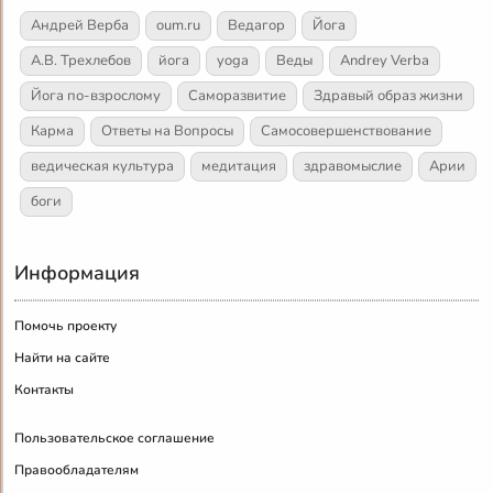
Андрей Верба
oum.ru
Ведагор
Йога
А.В. Трехлебов
йога
yoga
Веды
Andrey Verba
Йога по-взрослому
Саморазвитие
Здравый образ жизни
Карма
Ответы на Вопросы
Самосовершенствование
ведическая культура
медитация
здравомыслие
Арии
боги
Информация
Помочь проекту
Найти на сайте
Контакты
Пользовательское соглашение
Правообладателям