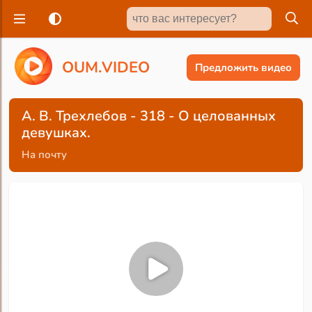
O
U
M
.
V
I
D
E
O
Предложить видео
А. В. Трехлебов - 318 - О целованных
девушках.
На почту