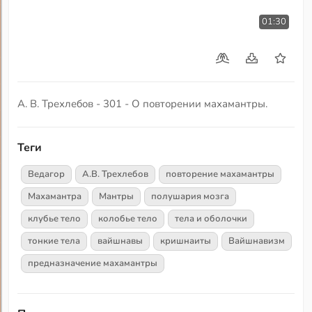
01:30
А. В. Трехлебов - 301 - О повторении махамантры.
Теги
Ведагор
А.В. Трехлебов
повторение махамантры
Махамантра
Мантры
полушария мозга
клубье тело
колобье тело
тела и оболочки
тонкие тела
вайшнавы
кришнаиты
Вайшнавизм
предназначение махамантры