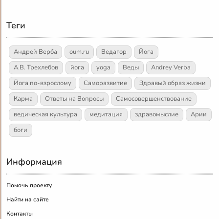
Теги
Андрей Верба
oum.ru
Ведагор
Йога
А.В. Трехлебов
йога
yoga
Веды
Andrey Verba
Йога по-взрослому
Саморазвитие
Здравый образ жизни
Карма
Ответы на Вопросы
Самосовершенствование
ведическая культура
медитация
здравомыслие
Арии
боги
Информация
Помочь проекту
Найти на сайте
Контакты