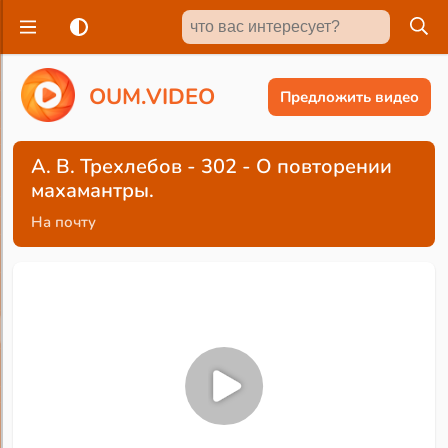
O
U
M
.
V
I
D
E
O
Предложить видео
А. В. Трехлебов - 302 - О повторении
махамантры.
На почту