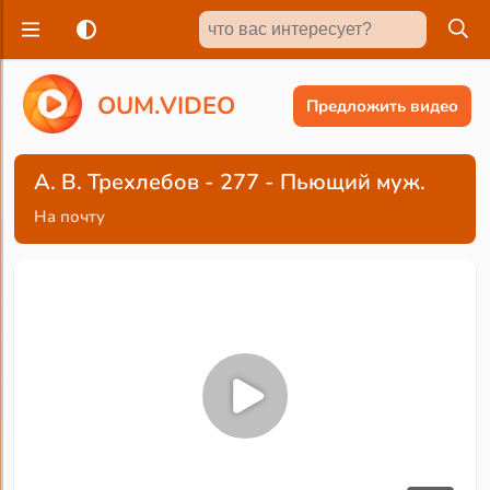
O
U
M
.
V
I
D
E
O
Предложить видео
А. В. Трехлебов - 277 - Пьющий муж.
На почту