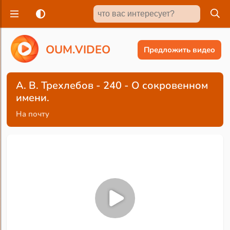
O
U
M
.
V
I
D
E
O
Предложить видео
А. В. Трехлебов - 240 - О сокровенном
имени.
На почту