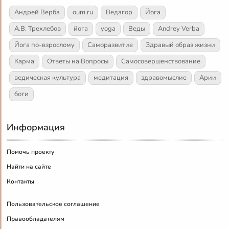
Андрей Верба
oum.ru
Ведагор
Йога
А.В. Трехлебов
йога
yoga
Веды
Andrey Verba
Йога по-взрослому
Саморазвитие
Здравый образ жизни
Карма
Ответы на Вопросы
Самосовершенствование
ведическая культура
медитация
здравомыслие
Арии
боги
Информация
Помочь проекту
Найти на сайте
Контакты
Пользовательское соглашение
Правообладателям