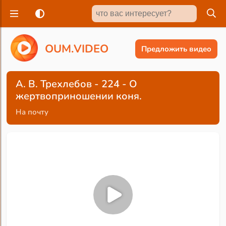
O
U
M
.
V
I
D
E
O
Предложить видео
А. В. Трехлебов - 224 - О
жертвоприношении коня.
На почту