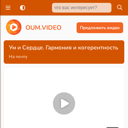
O
U
M
.
V
I
D
E
O
Предложить видео
Ум и Сердце. Гармония и когерентность
На почту