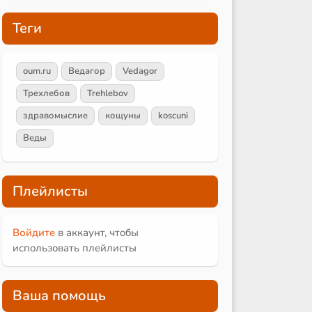
Теги
oum.ru
Ведагор
Vedagor
Трехлебов
Trehlebov
здравомыслие
кощуны
koscuni
Веды
Плейлисты
Войдите
в аккаунт, чтобы
использовать плейлисты
Ваша помощь