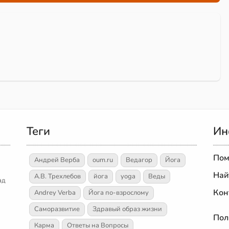
Теги
Ин
Пом
Андрей Верба
oum.ru
Ведагор
Йога
Най
А.В. Трехлебов
йога
yoga
Веды
ад
Кон
Andrey Verba
Йога по-взрослому
Саморазвитие
Здравый образ жизни
Пол
Карма
Ответы на Вопросы