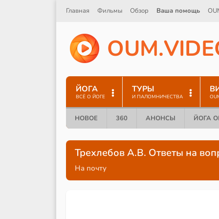
Главная
Фильмы
Обзор
Ваша помощь
OU
O
U
M
.
V
I
D
E
ЙОГА
ТУРЫ
В
ВСЁ О ЙОГЕ
И ПАЛОМНИЧЕСТВА
OU
НОВОЕ
360
АНОНСЫ
ЙОГА 
Трехлебов А.В. Ответы на воп
На почту