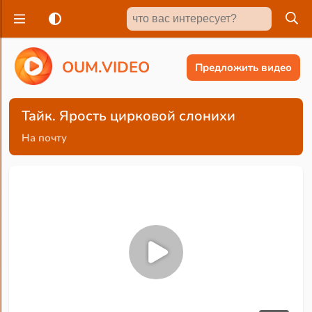
O
U
M
.
V
I
D
E
O
Предложить видео
Тайк. Ярость цирковой слонихи
На почту