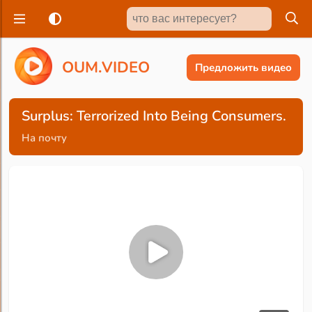
O
U
M
.
V
I
D
E
O
Предложить видео
Surplus: Terrorized Into Being Consumers.
На почту