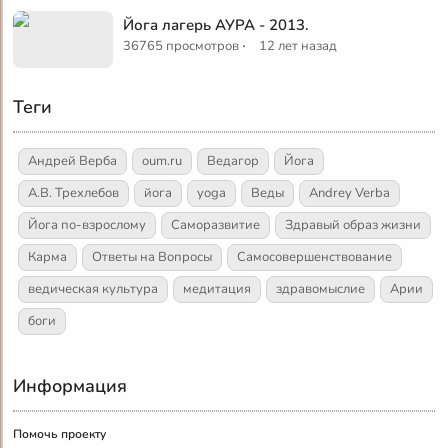
Йога лагерь АУРА - 2013.
·
36765 просмотров
12 лет назад
Теги
Андрей Верба
oum.ru
Ведагор
Йога
А.В. Трехлебов
йога
yoga
Веды
Andrey Verba
Йога по-взрослому
Саморазвитие
Здравый образ жизни
Карма
Ответы на Вопросы
Самосовершенствование
ведическая культура
медитация
здравомыслие
Арии
боги
Информация
Помочь проекту