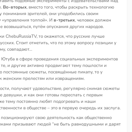
 ставить подобные эксперименты с издевательствами над
е.
Во-вторых
, вместо того, чтобы раскрыть технологию
у понимания зрителей, они уподобились своим
у «управления толпой». И
в-третьих
, человек должен
не возвышаться, путём опускания других народов.
ки ChebuRussiaTV, то окажется, что русские лучше
сских. Стоит отметить, что по этому вопросу позиции у
ему, совпадают…
 Ютуба в сфере проведения социальных экспериментов
 те, и другие активно продвигают тему пошлости и
то постоянные сюжеты, посвящённые пикапу, то у
 к женским прелестям или извращениям.
димости, получают удовольствие, регулярно снимая сюжеты
ие девушки, и как они готовы переспать с первым
 же тему постоянно любят подогревать и наши
венности в обществе – это в первую очередь их заслуга.
V позиционируют свою деятельность как общественно
ликами призывают людей “не быть равнодушными и дарят