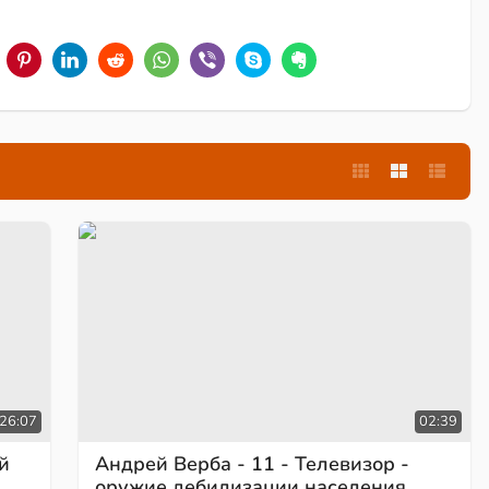
02:39
26:07
Андрей Верба - 11 - Телевизор -
й
оружие дебилизации населения.