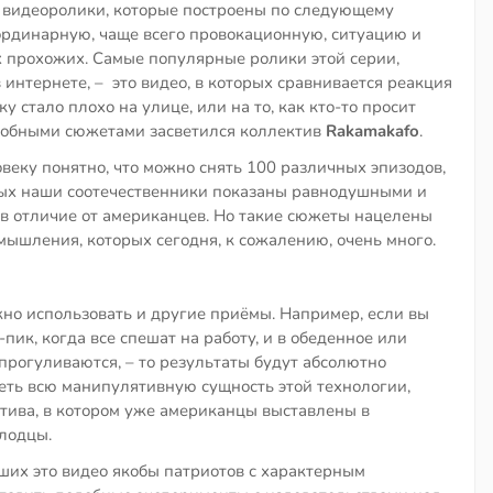
и видеоролики, которые построены по следующему
ординарную, чаще всего провокационную, ситуацию и
 прохожих. Самые популярные ролики этой серии,
интернете, – это видео, в которых сравнивается реакция
у стало плохо на улице, или на то, как кто-то просит
одобными сюжетами засветился коллектив
Rakamakafo
.
еку понятно, что можно снять 100 различных эпизодов,
торых наши соотечественники показаны равнодушными и
в отличие от американцев. Но такие сюжеты нацелены
мышления, которых сегодня, к сожалению, очень много.
но использовать и другие приёмы. Например, если вы
пик, когда все спешат на работу, и в обеденное или
прогуливаются, – то результаты будут абсолютно
деть всю манипулятивную сущность этой технологии,
тива, в котором уже американцы выставлены в
олодцы.
вших это видео якобы патриотов с характерным