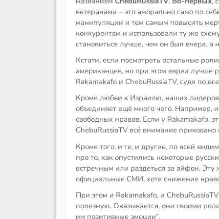
названием
ChebuRussiaTV
.
Во-первых
,
ветеранами – это аморально само по себ
манипуляции и тем самым повысить мер
конкурентам и использовали ту же схем
становиться лучше, чем он был вчера, а 
Кстати, если посмотреть остальные роли
американцев, но при этом евреи лучше ру
Rakamakafo и ChebuRussiaTV, судя по вс
Кроме любви к Израилю, наших лидеров
объединяет ещё много чего. Например, и
свободных нравов. Если у Rakamakafo, э
ChebuRussiaTV всё внимание приковано
Кроме того, и те, и другие, по всей ви
про то, как опустились некоторые русск
встречным или раздеться за айфон. Эту
официальные СМИ, хотя снижение нравст
При этом и Rakamakafo, и ChebuRussiaT
полезную. Оказывается, они своими ро
им позитивные эмоции”.