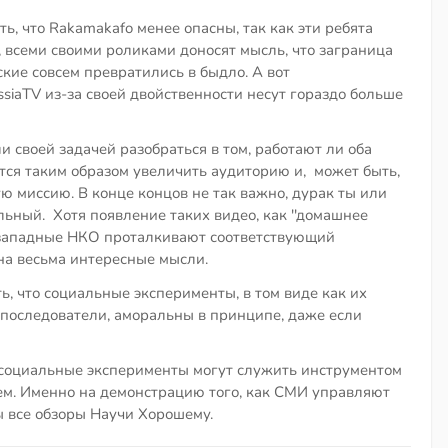
ть, что Rakamakafo менее опасны, так как эти ребята
 всеми своими роликами доносят мысль, что заграница
кие совсем превратились в быдло. А вот
aTV из-за своей двойственности несут гораздо больше
ли своей задачей разобраться в том, работают ли оба
тся таким образом увеличить аудиторию и, может быть,
ю миссию. В конце концов не так важно, дурак ты или
льный. Хотя появление таких видео, как ''домашнее
прозападные НКО проталкивают соответствующий
на весьма интересные мысли.
, что социальные эксперименты, в том виде как их
 последователи, аморальны в принципе, даже если
 социальные эксперименты могут служить инструментом
. Именно на демонстрацию того, как СМИ управляют
ы все обзоры Научи Хорошему.