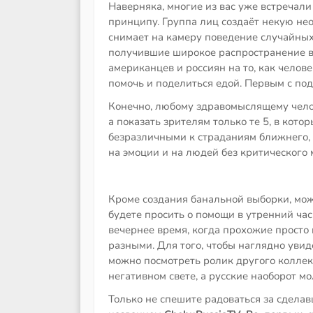
Наверняка, многие из вас уже встречал
принципу. Группа лиц создаёт некую не
снимает на камеру поведение случайных
получившие широкое распространение в 
американцев и россиян на то, как человек
помочь и поделиться едой. Первым с п
Конечно, любому здравомыслящему челов
а показать зрителям только те 5, в ко
безразличными к страданиям ближнего, 
на эмоции и на людей без критического 
Кроме создания банальной выборки, мож
будете просить о помощи в утренний час-
вечернее время, когда прохожие просто 
разными. Для того, чтобы наглядно уви
можно посмотреть ролик другого коллек
негативном свете, а русские наоборот м
Только не спешите радоваться за сдела