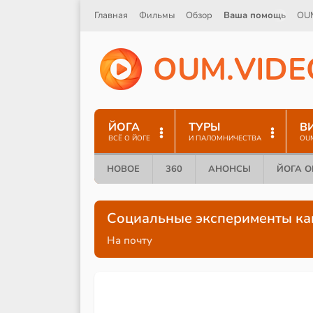
Главная
Фильмы
Обзор
Ваша помощь
OU
O
U
M
.
V
I
D
E
ЙОГА
ТУРЫ
В
ВСЁ О ЙОГЕ
И ПАЛОМНИЧЕСТВА
OU
НОВОЕ
360
АНОНСЫ
ЙОГА 
Социальные эксперименты ка
На почту