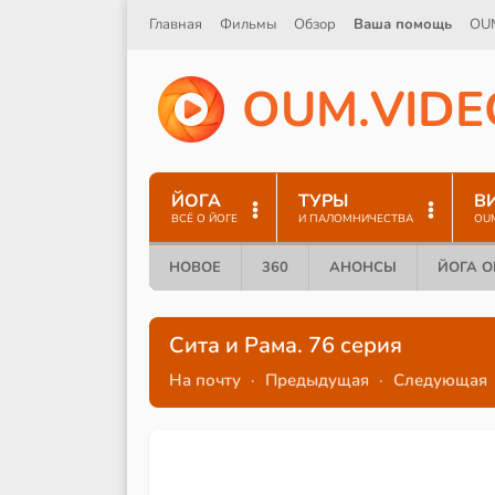
Главная
Фильмы
Обзор
Ваша помощь
OU
O
U
M
.
V
I
D
E
ЙОГА
ТУРЫ
В
ВСЁ О ЙОГЕ
И ПАЛОМНИЧЕСТВА
OU
НОВОЕ
360
АНОНСЫ
ЙОГА 
Сита и Рама. 76 серия
На почту
·
Предыдущая
·
Следующая