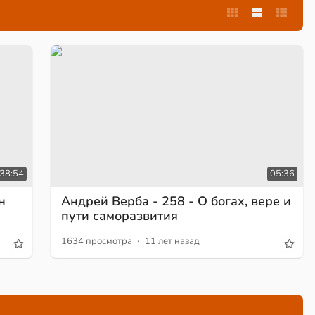
:38:54
05:36
н
Андрей Верба - 258 - О богах, вере и
пути саморазвития
·
1634 просмотра
11 лет назад