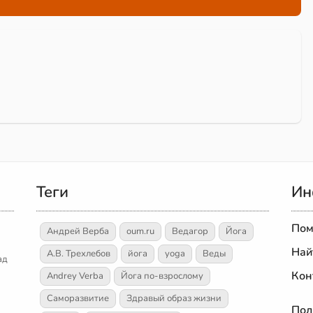
Теги
Ин
Пом
Андрей Верба
oum.ru
Ведагор
Йога
Най
А.В. Трехлебов
йога
yoga
Веды
ад
Кон
Andrey Verba
Йога по-взрослому
Саморазвитие
Здравый образ жизни
Пол