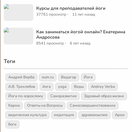
Курсы для преподавателей йоги
·
37761 просмотр
11 лет назад
Как заниматься йогой онлайн? Екатерина
Андросова
·
8541 просмотр
6 лет назад
Теги
Андрей Верба
oum.ru
Ведагор
Йога
А.В. Трехлебов
йога
yoga
Веды
Andrey Verba
Йога по-взрослому
Саморазвитие
Здравый образ жизни
Карма
Ответы на Вопросы
Самосовершенствование
ведическая культура
медитация
здравомыслие
Арии
боги