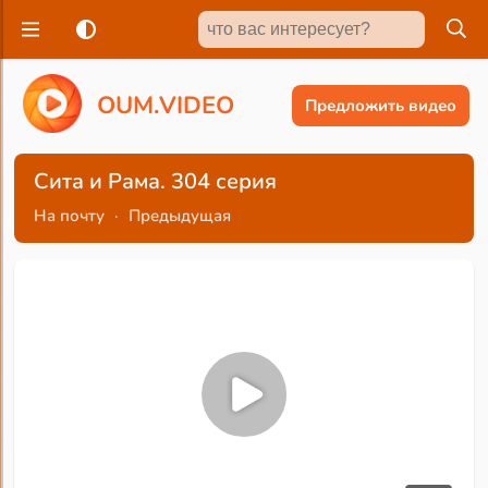
O
U
M
.
V
I
D
E
O
Предложить видео
Сита и Рама. 304 серия
На почту
·
Предыдущая