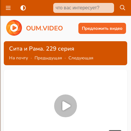
O
U
M
.
V
I
D
E
O
Предложить видео
Сита и Рама. 229 серия
На почту
·
Предыдущая
·
Следующая