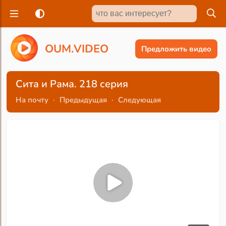
O
U
M
.
V
I
D
E
O
Предложить видео
Сита и Рама. 218 серия
На почту
·
Предыдущая
·
Следующая