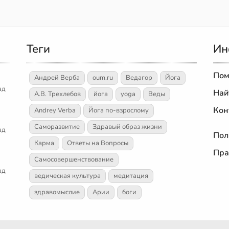
Теги
Ин
Пом
Андрей Верба
oum.ru
Ведагор
Йога
ад
Най
А.В. Трехлебов
йога
yoga
Веды
Кон
Andrey Verba
Йога по-взрослому
Саморазвитие
Здравый образ жизни
ад
Пол
Карма
Ответы на Вопросы
Пра
Самосовершенствование
ад
ведическая культура
медитация
здравомыслие
Арии
боги