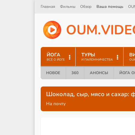
Главная
Фильмы
Обзор
Ваша помощь
OU
O
U
M
.
V
I
D
E
ЙОГА
ТУРЫ
В
ВСЁ О ЙОГЕ
И ПАЛОМНИЧЕСТВА
OU
НОВОЕ
360
АНОНСЫ
ЙОГА 
Шоколад, сыр, мясо и сахар: 
На почту