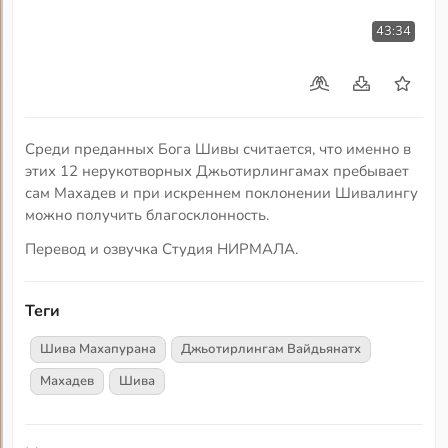
43:34
Среди преданных Бога Шивы считается, что именно в
этих 12 нерукотворных Джьотирлингамах пребывает
сам Махадев и при искреннем поклонении Шивалингу
можно получить благосклонность.
Перевод и озвучка Студия НИРМАЛА.
Теги
Шива Махапурана
Джьотирлингам Вайдьянатх
Махадев
Шива