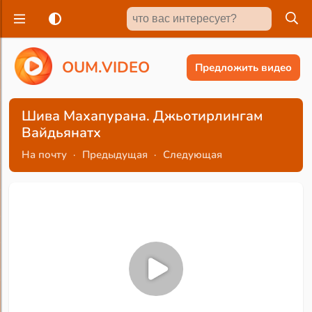
O
U
M
.
V
I
D
E
O
Предложить видео
Шива Махапурана. Джьотирлингам
Вайдьянатх
На почту
·
Предыдущая
·
Следующая