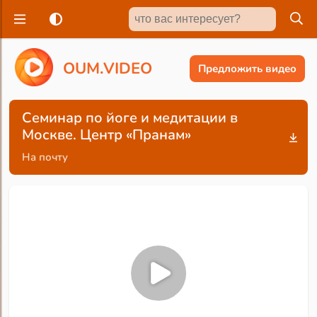
O
U
M
.
V
I
D
E
O
Предложить видео
Семинар по йоге и медитации в
Москве. Центр «Пранам»
На почту