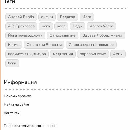
Теги
Андрей Верба
oum.ru
Ведагор
Йога
А.В. Трехлебов
йога
yoga
Веды
Andrey Verba
Йога по-взрослому
Саморазвитие
Здравый образ жизни
Карма
Ответы на Вопросы
Самосовершенствование
ведическая культура
медитация
здравомыслие
Арии
боги
Информация
Помочь проекту
Найти на сайте
Контакты
Пользовательское соглашение