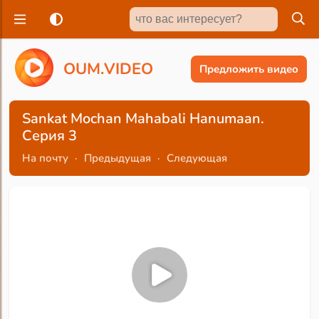
O
U
M
.
V
I
D
E
O
Предложить видео
Sankat Mochan Mahabali Hanumaan.
Серия 3
На почту
·
Предыдущая
·
Следующая