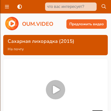
O
U
M
.
V
I
D
E
O
Предложить видео
Сахарная лихорадка (2015)
На почту