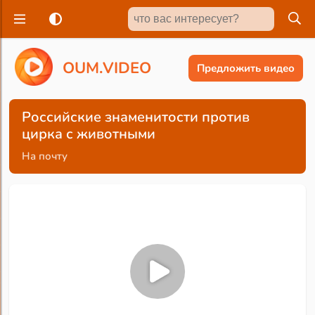
O
U
M
.
V
I
D
E
O
Предложить видео
Российские знаменитости против
цирка с животными
На почту