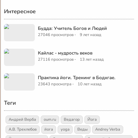
Интересное
Будда: Учитель Богов и Людей
·
27046 просмотров
9 лет назад
Кайлас - мудрость веков
·
27116 просмотров
13 лет назад
Практика йоги. Тренинг в Бодхгае.
·
23643 просмотра
10 лет назад
Теги
Андрей Верба
oum.ru
Ведагор
Йога
А.В. Трехлебов
йога
yoga
Веды
Andrey Verba