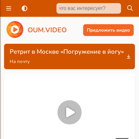
O
U
M
.
V
I
D
E
O
Предложить видео
Ретрит в Москве «Погружение в йогу»
На почту