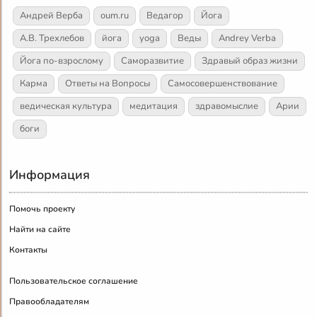
Андрей Верба
oum.ru
Ведагор
Йога
А.В. Трехлебов
йога
yoga
Веды
Andrey Verba
Йога по-взрослому
Саморазвитие
Здравый образ жизни
Карма
Ответы на Вопросы
Самосовершенствование
ведическая культура
медитация
здравомыслие
Арии
боги
Информация
Помочь проекту
Найти на сайте
Контакты
Пользовательское соглашение
Правообладателям