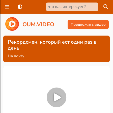
O
U
M
.
V
I
D
E
O
Предложить видео
Рекордсмен, который ест один раз в
день
На почту