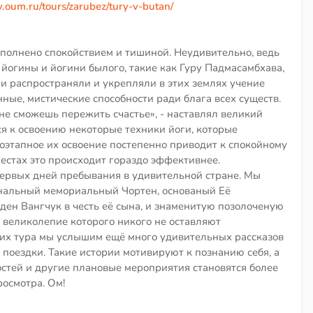
.oum.ru/tours/zarubez/tury-v-butan/
аполнено спокойствием и тишиной. Неудивительно, ведь
йогины и йогини былого, такие как Гуру Падмасамбхава,
и распространяли и укрепляли в этих землях учение
ные, мистические способности ради блага всех существ.
, не сможешь пережить счастье», - наставлял великий
ся к освоению некоторые техники йоги, которые
оэтапное их освоение постепенно приводит к спокойному
естах это происходит гораздо эффективнее.
первых дней пребывания в удивительной стране. Мы
ональный мемориальный Чортен, основаный Её
ен Вангчук в честь её сына, и знаменитую позолоченую
 великолепие которого никого не оставляют
щих тура мы услышим ещё много удивительных рассказов
 поездки. Такие истории мотивируют к познанию себя, а
стей и другие плановые мероприятия становятся более
осмотра. Ом!