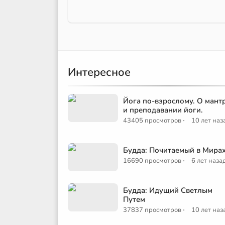
Интересное
Йога по-взрослому. О мант
и преподавании йоги.
·
43405 просмотров
10 лет наз
Будда: Почитаемый в Мира
·
16690 просмотров
6 лет наза
Будда: Идущий Светлым
Путем
·
37837 просмотров
10 лет наз