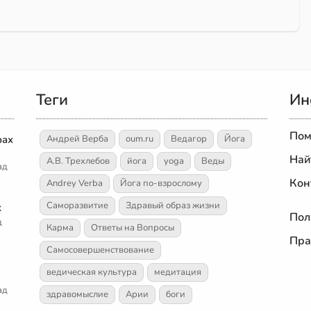
Теги
Ин
Пом
рах
Андрей Верба
oum.ru
Ведагор
Йога
Най
А.В. Трехлебов
йога
yoga
Веды
ад
Кон
Andrey Verba
Йога по-взрослому
Саморазвитие
Здравый образ жизни
х
Пол
д
Карма
Ответы на Вопросы
Пра
Самосовершенствование
ведическая культура
медитация
ад
здравомыслие
Арии
боги