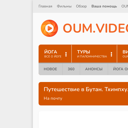
Главная
Фильмы
Обзор
Ваша помощь
OU
O
U
M
.
V
I
D
E
ЙОГА
ТУРЫ
В
ВСЁ О ЙОГЕ
И ПАЛОМНИЧЕСТВА
OU
НОВОЕ
360
АНОНСЫ
ЙОГА 
Путешествие в Бутан. Тхимпху.
На почту