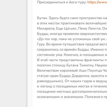
Присоединиться к йога-туру:
https://www
Бутан. Здесь будто само пространство н
в этих местах практиковали величайшие 
Миларепа, Еще Цогьял, Пема Лингпа. Он
Будды, иногда проявляя сверхъестествен
«До тех пор, пока не успокоишь свой ум
Гуру. Во время путешествия предлагают
сохранились со времён Будды. Именно п
состоянию ума. Конечно, в посещаемых м
В этой части представлены фрагменты 
посетим столицу Бутана Тхимпху, Наци
Величеством королевой Аши Пхунтцо Чод
статую-храм Будды Дорденма, красота и
равнодушным:). От наших гидов и веду
и легенд о посещаемых местах в течение
посещение местных достопримечательно
осознанными и значимыми. Полезного пр