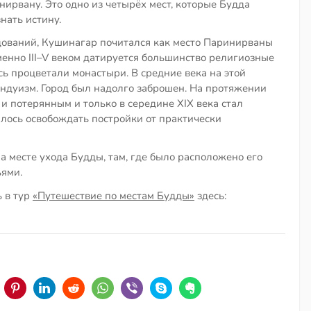
ирвану. Это одно из четырёх мест, которые Будда
нать истину.
дований, Кушинагар почитался как место Паринирваны
 Именно III–V веком датируется большинство религиозные
есь процветали монастыри. В средние века на этой
ндуизм. Город был надолго заброшен. На протяжении
 и потерянным и только в середине XIX века стал
лось освобождать постройки от практически
 месте ухода Будды, там, где было расположено его
ями.
ь в тур
«Путешествие по местам Будды»
здесь: