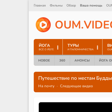
Главная
Фильмы
Обзор
Ваша помощь
OU
O
U
M
.
V
I
D
E
ЙОГА
ТУРЫ
В
ВСЁ О ЙОГЕ
И ПАЛОМНИЧЕСТВА
OU
НОВОЕ
360
АНОНСЫ
ЙОГА 
Путешествие по местам Будды.
На почту
·
Следующее видео