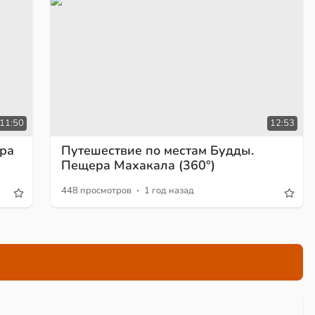
11:50
12:53
ора
Путешествие по местам Будды.
Пещера Махакала (360°)
·
448 просмотров
1 год назад