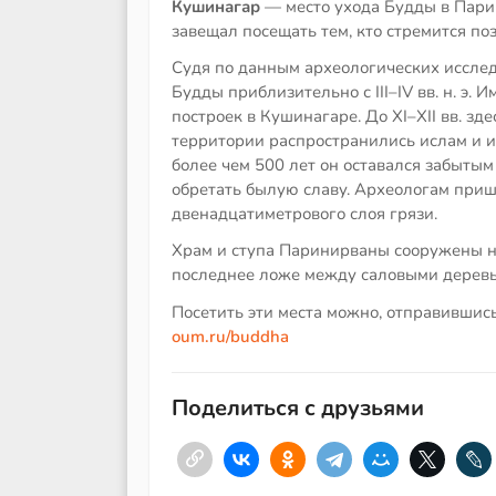
Кушинагар
— место ухода Будды в Парин
завещал посещать тем, кто стремится поз
Судя по данным археологических иссле
Будды приблизительно с III–IV вв. н. э.
построек в Кушинагаре. До XI–XII вв. зд
территории распространились ислам и и
более чем 500 лет он оставался забытым
обретать былую славу. Археологам приш
двенадцатиметрового слоя грязи.
Храм и ступа Паринирваны сооружены на
последнее ложе между саловыми деревь
Посетить эти места можно, отправившис
oum.ru/buddha
Поделиться с друзьями