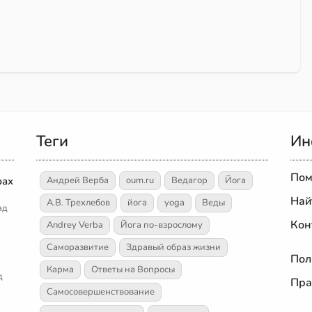
Теги
Ин
Пом
рах
Андрей Верба
oum.ru
Ведагор
Йога
Най
А.В. Трехлебов
йога
yoga
Веды
ад
Кон
Andrey Verba
Йога по-взрослому
Саморазвитие
Здравый образ жизни
Пол
Карма
Ответы на Вопросы
д
Пра
Самосовершенствование