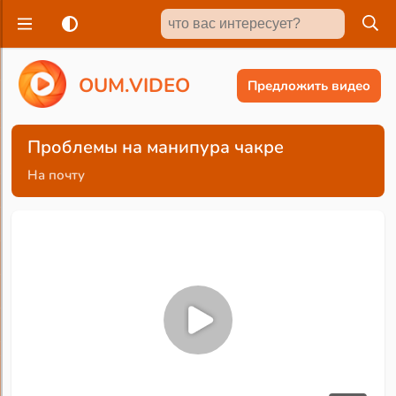
O
U
M
.
V
I
D
E
O
Предложить видео
Проблемы на манипура чакре
На почту