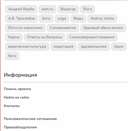
Андрей Верба
oum.ru
Ведагор
Йога
А.В. Трехлебов
йога
yoga
Веды
Andrey Verba
Йога по-взрослому
Саморазвитие
Здравый образ жизни
Карма
Ответы на Вопросы
Самосовершенствование
ведическая культура
медитация
здравомыслие
Арии
боги
Информация
Помочь проекту
Найти на сайте
Контакты
Пользовательское соглашение
Правообладателям