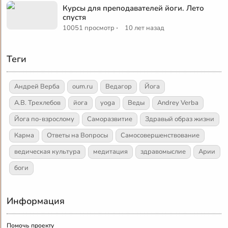
Курсы для преподавателей йоги. Лето
спустя
·
10051 просмотр
10 лет назад
Теги
Андрей Верба
oum.ru
Ведагор
Йога
А.В. Трехлебов
йога
yoga
Веды
Andrey Verba
Йога по-взрослому
Саморазвитие
Здравый образ жизни
Карма
Ответы на Вопросы
Самосовершенствование
ведическая культура
медитация
здравомыслие
Арии
боги
Информация
Помочь проекту