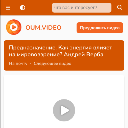
O
U
M
.
V
I
D
E
O
Предложить видео
Предназначение. Как энергия влияет
на мировоззрение? Андрей Верба
На почту
·
Следующее видео