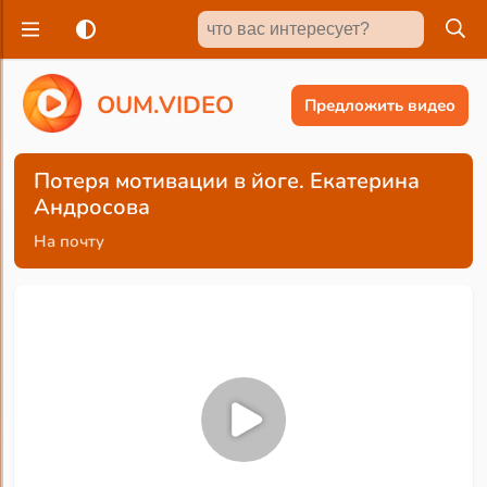
O
U
M
.
V
I
D
E
O
Предложить видео
Потеря мотивации в йоге. Екатерина
Андросова
На почту