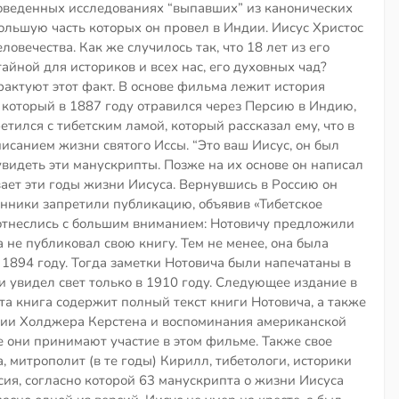
роведенных исследованиях “выпавших” из канонических
ольшую часть которых он провел в Индии. Иисус Христос
ловечества. Как же случилось так, что 18 лет из его
айной для историков и всех нас, его духовных чад?
трактуют этот факт. В основе фильма лежит история
 который в 1887 году отравился через Персию в Индию,
етился с тибетским ламой, который рассказал ему, что в
исанием жизни святого Иссы. “Это ваш Иисус, он был
 увидеть эти манускрипты. Позже на их основе он написал
вает эти годы жизни Иисуса. Вернувшись в Россию он
енники запретили публикацию, объявив «Тибетское
 отнеслись с большим вниманием: Нотовичу предложили
а не публиковал свою книгу. Тем не менее, она была
 1894 году. Тогда заметки Нотовича были напечатаны в
и увидел свет только в 1910 году. Следующее издание в
та книга содержит полный текст книги Нотовича, а также
гии Холджера Керстена и воспоминания американской
 они принимают участие в этом фильме. Также свое
 митрополит (в те годы) Кирилл, тибетологи, историки
сия, согласно которой 63 манускрипта о жизни Иисуса