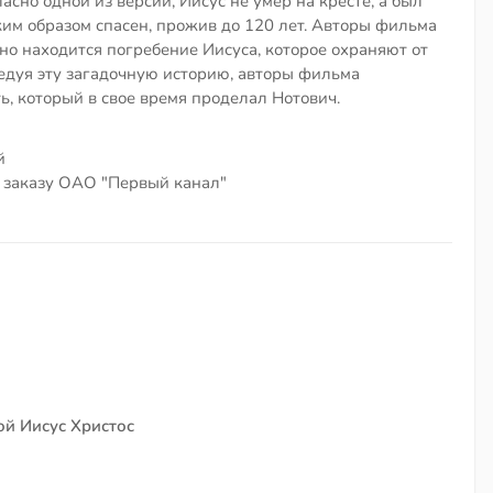
асно одной из версий, Иисус не умер на кресте, а был
ким образом спасен, прожив до 120 лет. Авторы фильма
но находится погребение Иисуса, которое охраняют от
ледуя эту загадочную историю, авторы фильма
ь, который в свое время проделал Нотович.
й
о заказу ОАО "Первый канал"
ой Иисус Христос