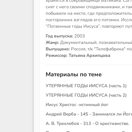
хранятся в сокровищнице Ватикана. Согл
снят с него своими сподвижниками, и та
побывали на месте, где предположитель
посторонних взглядов его потомки. Исс
“Потаенные годы Иисуса”, повторяют пут
Год выпуска:
2003
Жанр:
Документальный, познавательны
Выпущено:
Россия, т/к "Телефабрика" п
Режиссер: Татьяна Архипцова
Материалы по теме
УТЕРЯННЫЕ ГОДЫ ИИСУСА (часть 1)
УТЕРЯННЫЕ ГОДЫ ИИСУСА (часть 2)
Иисус Христос -истинный йог
Андрей Верба - 145 - Занимался ли Йог
А. В. Трехлебов - 313 - О христианстве.