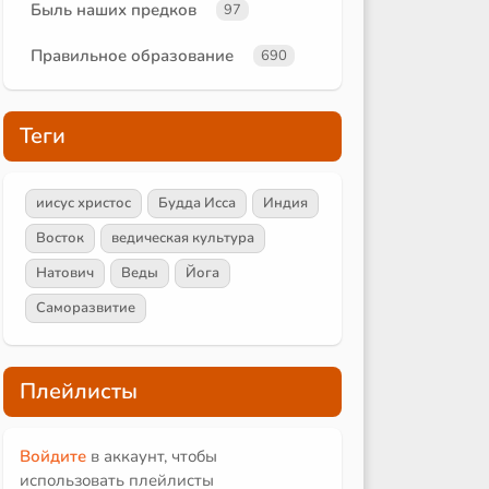
Быль наших предков
97
Правильное образование
690
Теги
иисус христос
Будда Исса
Индия
Восток
ведическая культура
Натович
Веды
Йога
Саморазвитие
Плейлисты
Войдите
в аккаунт, чтобы
использовать плейлисты