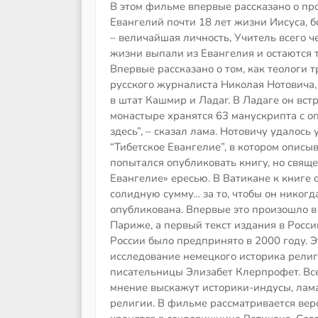
В этом фильме впервые рассказано о п
Евангелий почти 18 лет жизни Иисуса, б
– величайшая личность, Учитель всего че
жизни выпали из Евангелия и остаются т
Впервые рассказано о том, как теологи 
русского журналиста Николая Нотовича,
в штат Кашмир и Ладаг. В Ладаге он встр
монастыре хранятся 63 манускрипта с оп
здесь”, – сказал лама. Нотовичу удалось
“Тибетское Евангелие”, в котором описы
попытался опубликовать книгу, но свящ
Евангелие» ересью. В Ватикане к книге
солидную сумму… за то, чтобы он никогд
опубликована. Впервые это произошло в
Париже, а первый текст издания в Росси
России было предпринято в 2000 году. Э
исследование немецкого историка рели
писательницы Элизабет Клерпрофет. Все
мнение выскажут историки-индусы, лама,
религии. В фильме рассматривается вер