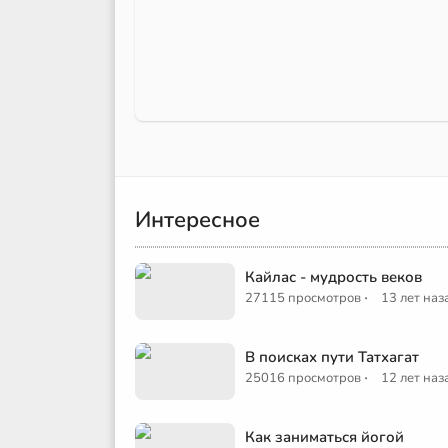
Интересное
Кайлас - мудрость веков
·
27115 просмотров
13 лет наз
В поисках пути Татхагат
·
25016 просмотров
12 лет наз
Как заниматься йогой