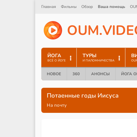
Главная
Фильмы
Обзор
Ваша помощь
OU
O
U
M
.
V
I
D
E
ЙОГА
ТУРЫ
В
ВСЁ О ЙОГЕ
И ПАЛОМНИЧЕСТВА
OU
НОВОЕ
360
АНОНСЫ
ЙОГА 
Потаенные годы Иисуса
На почту