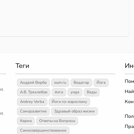
Теги
Ин
Пом
Андрей Верба
oum.ru
Ведагор
Йога
ад
Най
А.В. Трехлебов
йога
yoga
Веды
Кон
Andrey Verba
Йога по-взрослому
Саморазвитие
Здравый образ жизни
ад
Пол
Карма
Ответы на Вопросы
Пра
Самосовершенствование